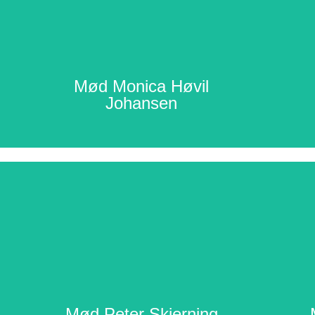
Læs mere
arbejder med ejendomsadministration.
di
virksomheden PROadministration, der primært
e
standarder for Ceredas medlemmer. Hun har
råd
Mød Monica Høvil
Én af Monicas kæpheste er at sikre høje
Ja
Johansen
Læs mere
ti
af firmaet Kompas Regnskab.
sek
Peter er formand for Cereda og er medstifter
v
Mød Peter Skjerning