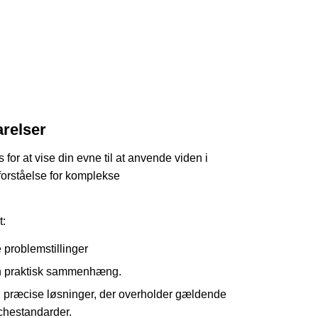
arelser
 for at vise din evne til at anvende viden i
forståelse for komplekse
t:
 problemstillinger
n praktisk sammenhæng.
 præcise løsninger, der overholder gældende
chestandarder.