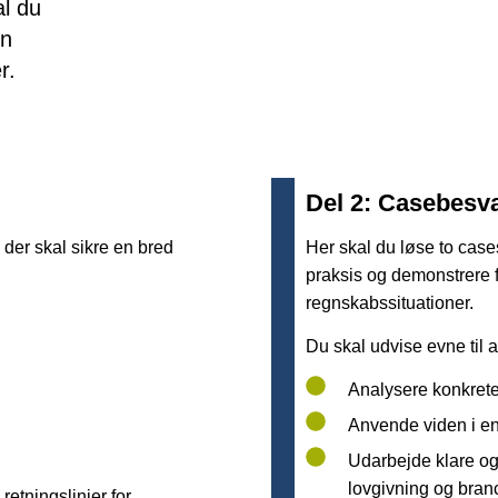
al du
in
r.
Del 2: Casebesv
 der skal sikre en bred
Her skal du løse to cases
praksis og demonstrere 
regnskabssituationer.
Du skal udvise evne til a
Analysere konkrete
Anvende viden i e
Udarbejde klare og
lovgivning og bran
tningslinjer for