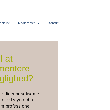
ecialist
Mediecenter
Kontakt
il at
mentere
aglighed?
ertificeringseksamen
 der vil styrke din
om professionel