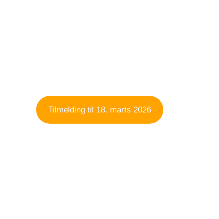
Kom med på næste
certificeringskursus
Tilmelding til 18. marts 2026