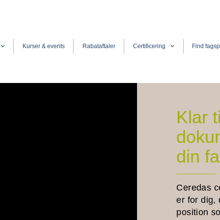
Kurser & events
Rabataftaler
Certificering
Find fagsp
Klar t
doku
din f
Ceredas c
er for dig,
position s