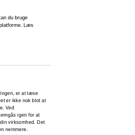
kan du bruge
eplatforme. Læs
ringen, er at læse
t er ikke nok blot at
te. Ved
emgås igen for at
g din virksomhed. Det
gen nemmere.