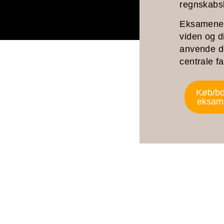
regnskabs
Eksamenen 
viden og di
anvende de
centrale f
Køb/b
eksam